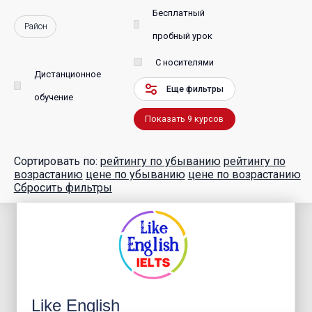
Бесплатный
Район
пробный урок
С носителями
Дистанционное
Еще фильтры
обучение
Показать
9
курсов
Сортировать по:
рейтингу по убыванию
рейтингу по
возрастанию
цене по убыванию
цене по возрастанию
Сбросить фильтры
Like English