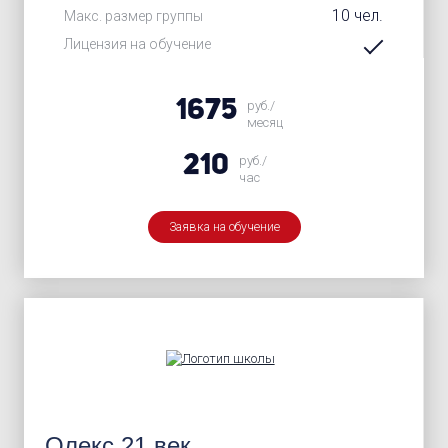
10 чел.
Макс. размер группы
Лицензия на обучение
1675
руб./
месяц
210
руб./
час
Заявка на обучение
Олекс 21 век