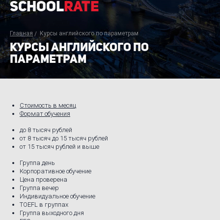
School
Rate
Главная
Курсы английского по параметрам
КУРСЫ АНГЛИЙСКОГО ПО
ПАРАМЕТРАМ
Стоимость в месяц
Формат обучения
до 8 тысяч рублей
от 8 тысяч до 15 тысяч рублей
от 15 тысяч рублей и выше
Группа день
Корпоративное обучение
Цена проверена
Группа вечер
Индивидуальное обучение
TOEFL в группах
Группа выходного дня