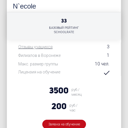
N`ecole
33
БАЗОВЫЙ РЕЙТИНГ
SCHOOLRATE
3
Отзывы учащихся
1
Филиалов в Воронеже
10 чел.
Макс. размер группы
Лицензия на обучение
3500
руб./
месяц
200
руб./
час
Заявка на обучение