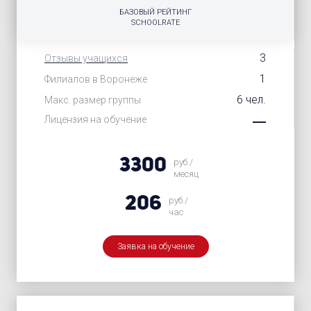
БАЗОВЫЙ РЕЙТИНГ
SCHOOLRATE
3
Отзывы учащихся
1
Филиалов в Воронеже
6 чел.
Макс. размер группы
Лицензия на обучение
3300
руб./
месяц
206
руб./
час
Заявка на обучение