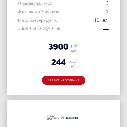
3
Отзывы учащихся
1
Филиалов в Воронеже
10 чел.
Макс. размер группы
Лицензия на обучение
3900
руб./
месяц
244
руб./
час
Заявка на обучение