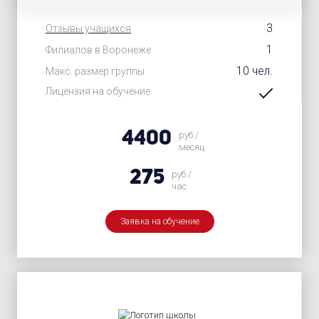
3
Отзывы учащихся
1
Филиалов в Воронеже
10 чел.
Макс. размер группы
Лицензия на обучение
4400
руб./
месяц
275
руб./
час
Заявка на обучение