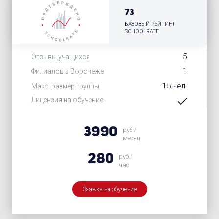
73
БАЗОВЫЙ РЕЙТИНГ
SCHOOLRATE
5
Отзывы учащихся
1
Филиалов в Воронеже
15 чел.
Макс. размер группы
Лицензия на обучение
3990
руб./
месяц
280
руб./
час
Заявка на обучение