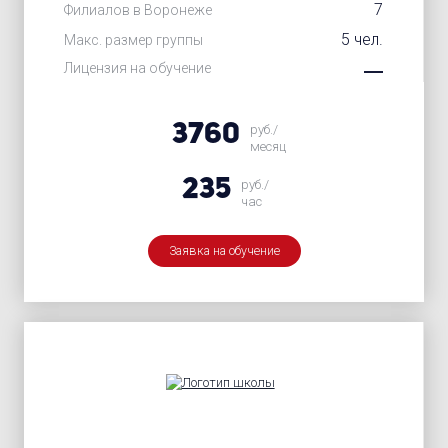
7
Филиалов в Воронеже
5 чел.
Макс. размер группы
Лицензия на обучение
3760
руб./
месяц
235
руб./
час
Заявка на обучение