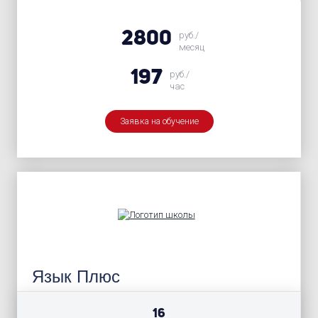
2800
руб./
месяц
197
руб./
час
Заявка на обучение
Язык Плюс
16