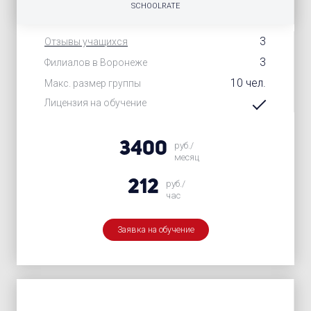
SCHOOLRATE
3
Отзывы учащихся
3
Филиалов в Воронеже
10 чел.
Макс. размер группы
Лицензия на обучение
3400
руб./
месяц
212
руб./
час
Заявка на обучение