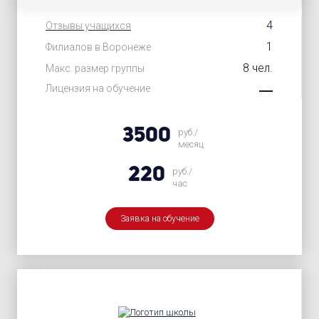
4
Отзывы учащихся
1
Филиалов в Воронеже
8 чел.
Макс. размер группы
Лицензия на обучение
3500
руб./
месяц
220
руб./
час
Заявка на обучение