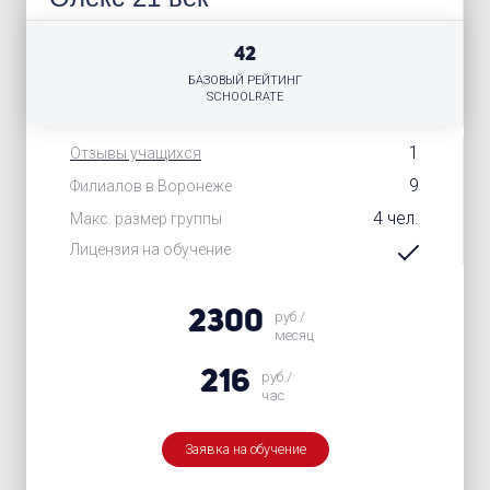
42
БАЗОВЫЙ РЕЙТИНГ
SCHOOLRATE
1
Отзывы учащихся
9
Филиалов в Воронеже
4 чел.
Макс. размер группы
Лицензия на обучение
2300
руб./
месяц
216
руб./
час
Заявка на обучение