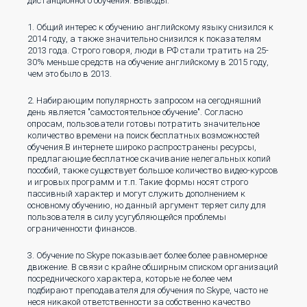
дистанционного обучения. Выводы:
1. Общий интерес к обучению английскому языку снизился к
2014 году, а также значительно снизился к показателям
2013 года. Строго говоря, люди в РФ стали тратить на 25-
30% меньше средств на обучение английскому в 2015 году,
чем это было в 2013.
2. Набирающим популярность запросом на сегодняшний
день является "самостоятельное обучение". Согласно
опросам, пользователи готовы потратить значительное
количество времени на поиск бесплатных возможностей
обучения.В интернете широко распространены ресурсы,
предлагающие бесплатное скачивание нелегальных копий
пособий, также существует большое количество видео-курсов
и игровых программ и т.п. Такие формы носят строго
пассивный характер и могут служить дополнением к
основному обучению, но данный аргумент теряет силу для
пользователя в силу усугубляющейся проблемы
ограниченности финансов.
3. Обучение по Skype показывает более более равномерное
движение. В связи с крайне обширным списком организаций
посреднического характера, которые не более чем
подбирают преподавателя для обучения по Skype, часто не
неся никакой ответственности за собственно качество