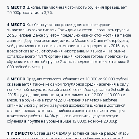
5 МЕСТО
Школы, где месячная стоимость обучения превышает
20 000р. составила 3,7%.
4 МЕСТО
Как было указано ранее, доля эконом-курсов
значительно сократилась. Граждане не готовы посещать группы
до 25 человек даже с учётом предельно низкой стоимости за такие
занятия. Другими словами, жители Москвы и Санкт-Петербурга,
чей доход можно отнести к категории «ниже среднего» в 2016 году
вовсе отказались от обучения иностранным языкам. На рынке
осталось всего 11,1 % организаций, которые готовы предложить
обучение в открытой группе 2 раза в неделю по стоимости ниже 5
000 рублей в месяц.
3 МЕСТО
Средняя стоимость обучения от 13 000 до 20 000 рублей
оказывается также не самой популярной среди населения в силу
пониженной покупательской способности. Исследования SchoolRate
2015 году, однако, показали, что стоимость в 12 000 – 13 000р в
месяц за обучение в группе до 8 человек является наиболее
оптимальной с учётом разумной доходности школы и достойной
ставки преподавателя английского языка с соответствующим
качеством работы. 14,8% рынка выставили цену за услуги
обучения в группе на уровне выше 13 000р, но ниже 20 000р.
1 И 2 МЕСТО
Оставшаяся доля участников рынка разделилась
примерно поровну на тех, кто предлагает обучение в открытой