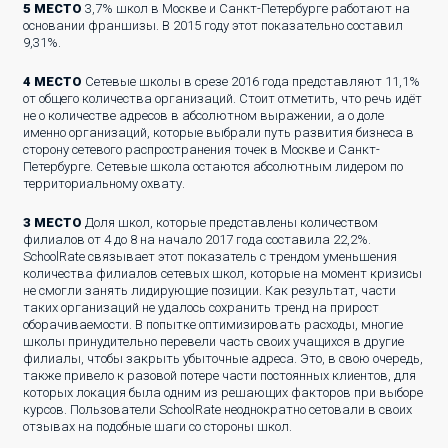
5 МЕСТО
3,7% школ в Москве и Санкт-Петербурге работают на
основании франшизы. В 2015 году этот показательно составил
9,31%.
4 МЕСТО
Сетевые школы в срезе 2016 года представляют 11,1%
от общего количества организаций. Стоит отметить, что речь идёт
не о количестве адресов в абсолютном выражении, а о доле
именно организаций, которые выбрали путь развития бизнеса в
сторону сетевого распространения точек в Москве и Санкт-
Петербурге. Сетевые школа остаются абсолютным лидером по
территориальному охвату.
3 МЕСТО
Доля школ, которые представлены количеством
филиалов от 4 до 8 на начало 2017 года составила 22,2%.
SchoolRate связывает этот показатель с трендом уменьшения
количества филиалов сетевых школ, которые на момент кризисы
не смогли занять лидирующие позиции. Как результат, части
таких организаций не удалось сохранить тренд на прирост
оборачиваемости. В попытке оптимизировать расходы, многие
школы принудительно перевели часть своих учащихся в другие
филиалы, чтобы закрыть убыточные адреса. Это, в свою очередь,
также привело к разовой потере части постоянных клиентов, для
которых локация была одним из решающих факторов при выборе
курсов. Пользователи SchoolRate неоднократно сетовали в своих
отзывах на подобные шаги со стороны школ.