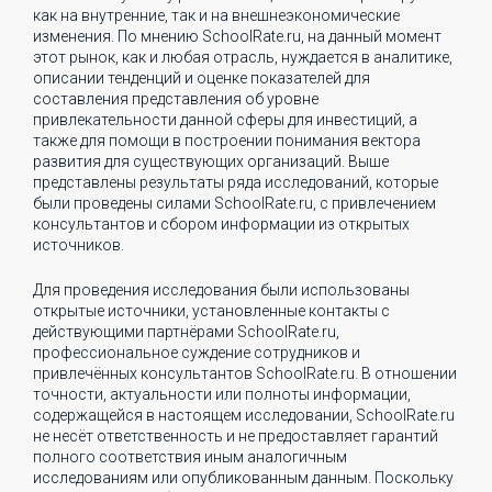
как на внутренние, так и на внешнеэкономические
изменения. По мнению SchoolRate.ru, на данный момент
этот рынок, как и любая отрасль, нуждается в аналитике,
описании тенденций и оценке показателей для
составления представления об уровне
привлекательности данной сферы для инвестиций, а
также для помощи в построении понимания вектора
развития для существующих организаций. Выше
представлены результаты ряда исследований, которые
были проведены силами SchoolRate.ru, с привлечением
консультантов и сбором информации из открытых
источников.
Для проведения исследования были использованы
открытые источники, установленные контакты с
действующими партнёрами SchoolRate.ru,
профессиональное суждение сотрудников и
привлечённых консультантов SchoolRate.ru. В отношении
точности, актуальности или полноты информации,
содержащейся в настоящем исследовании, SchoolRate.ru
не несёт ответственность и не предоставляет гарантий
полного соответствия иным аналогичным
исследованиям или опубликованным данным. Поскольку