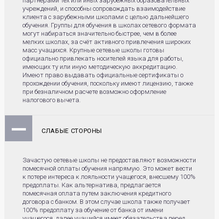
партнерами тех или иных зарубежных образовательных
учреждений, и способны сопровождать взаимодействие
клиента с зарубежными школами с целью дальнейшего
обучения. Группы для обучения в школах сетевого формата
могут набираться значительно быстрее, чем в более
мелких школах, за счёт активного привлечения широких
масс учащихся. Крупные сетевые школы готовы
официально привлекать носителей языка для работы,
имеющих ту или иную методическую аккредитацию.
Имеют право выдавать официальные сертификаты о
прохождении обучения, поскольку имеют лицензию, также
при безналичном расчете возможно оформление
налогового вычета.
СЛАБЫЕ СТОРОНЫ
Зачастую сетевые школы не предоставляют возможности
помесячной оплаты обучения напрямую. Это может вести
к потере интереса к лояльности учащегося, внесшему 100%
предоплаты. Как альтернатива, предлагается
помесячная оплата путем заключения кредитного
договора с банком. В этом случае школа также получает
100% предоплату за обучение от банка от имени
учащегося, далее учащийся имеет обязательства перед