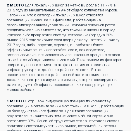
2 МЕСТО
Доля локальных школ заметно выросла с 11,77% в
2015 году до внушительных 25,9% от общего количества курсов.
Напомним, что к категории локальных школ относятся
организации, имеющие 2-3 филиала, работающие на
персонализированном управлении. Основной причиной роста
предположительно является то, что точечные школы в период
кризиса либо прекратили своё существование (порядка 20%
рынка 2015 года закрыли свои двери для слушателей к началу
2017 года), либо напротив, окрепли, выработали более
эффективные решения своего бизнеса и, как следствие,
воспользовались возможностями пониженных арендных ставок
стихийно освобождавшихся помещений. Также одним из факторов
прироста данного сегмент стал факт активного развития
инфраструктуры отдалённых районов Москвы. В так
называемых «спальных районах» всё чаще открываются
локальные центры по изучению языков, которые оперируют в
рамках двух-трёх офисов, расположенных в соседствующих
жилых районах.
1 МЕСТО
С отрывом лидирующую позицию по количеству
организаций в сегменте занимают точечные школы, работающие
на базе единственного филиала. Доля таких организаций
сократилась значительно, тем не менее в общей картине она
составляет 37%. Основной трудностью стала неверная ценовая
политика некоторых участников рынка, которые были готовы
работать с минимальное операционной доходностью в надежде на