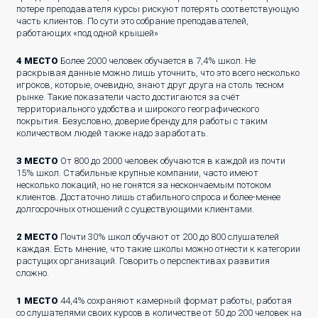
потере преподавателя курсы рискуют потерять соответствующую
часть клиентов. По сути это собрание преподавателей,
работающих «под одной крышей»
4 МЕСТО
Более 2000 человек обучается в 7,4% школ. Не
раскрывая данные можно лишь уточнить, что это всего несколько
игроков, которые, очевидно, знают друг друга на столь тесном
рынке. Такие показатели часто достигаются за счёт
территориального удобства и широкого географического
покрытия. Безусловно, доверие бренду для работы с таким
количеством людей также надо заработать.
3 МЕСТО
От 800 до 2000 человек обучаются в каждой из почти
15% школ. Стабильные крупные компании, часто имеют
несколько локаций, но не гонятся за нескончаемым потоком
клиентов. Достаточно лишь стабильного спроса и более-менее
долгосрочных отношений с существующими клиентами.
2 МЕСТО
Почти 30% школ обучают от 200 до 800 слушателей
каждая. Есть мнение, что такие школы можно отнести к категории
растущих организаций. Говорить о перспективах развития
сложно.
1 МЕСТО
44,4% сохраняют камерный формат работы, работая
со слушателями своих курсов в количестве от 50 до 200 человек на