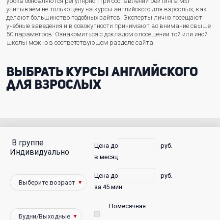
урока обновляются регулярно. При составлении рейтинга мы
учитываем не только цену на курсы английского для взрослых, как
делают большинство подобных сайтов. Эксперты лично посещают
учебные заведения и в совокупности принимают во внимание свыше
50 параметров. Ознакомиться с докладом о посещении той или иной
школы можно в соответствующем разделе сайта
Выбрать курсы английского
для взрослых
В группе
С
Цена до
руб.
Индивидуально
в месяц
фото
Цена до
руб.
Победители
за 45 мин
Помесячная