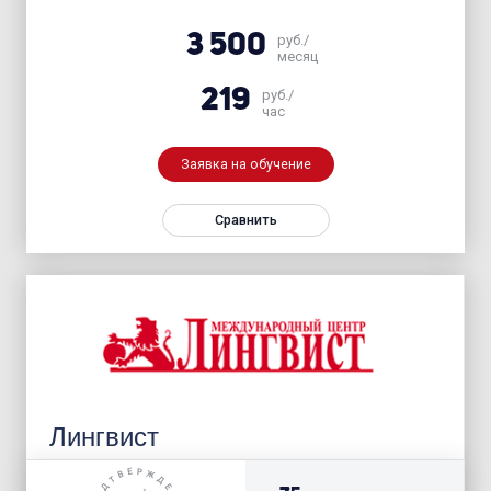
3 500
руб./
месяц
219
руб./
час
Заявка на обучение
Сравнить
Лингвист