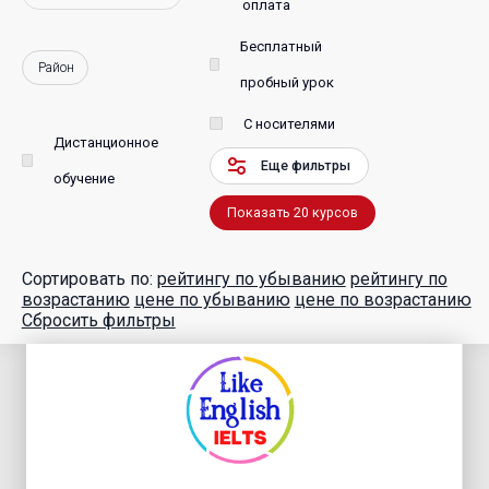
оплата
Бесплатный
Район
пробный урок
С носителями
Дистанционное
Еще фильтры
обучение
Показать
20
курсов
Сортировать по:
рейтингу по убыванию
рейтингу по
возрастанию
цене по убыванию
цене по возрастанию
Сбросить фильтры