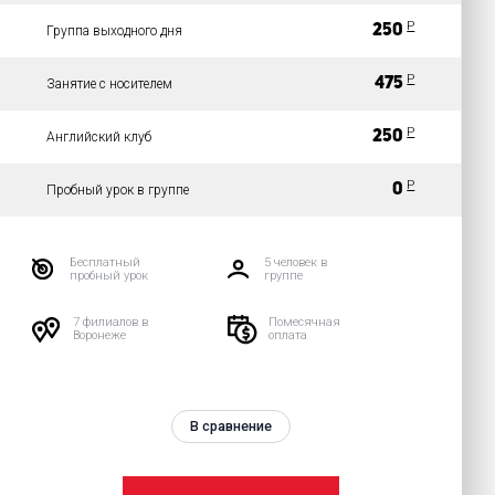
Р
250
Группа выходного дня
Р
475
Занятие с носителем
Р
250
Английский клуб
Р
0
Пробный урок в группе
Бесплатный
5 человек в
пробный урок
группе
7 филиалов в
Помесячная
Воронеже
оплата
В сравнение