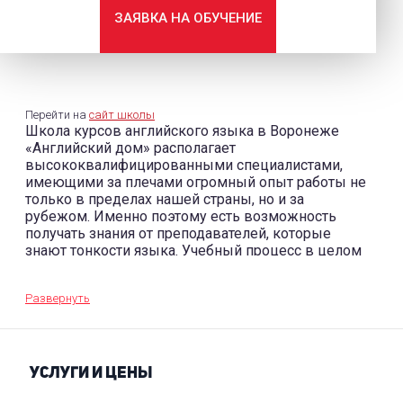
ЗАЯВКА НА ОБУЧЕНИЕ
Перейти на
сайт школы
Школа курсов английского языка в Воронеже
«Английский дом» располагает
высококвалифицированными специалистами,
имеющими за плечами огромный опыт работы не
только в пределах нашей страны, но и за
рубежом. Именно поэтому есть возможность
получать знания от преподавателей, которые
знают тонкости языка. Учебный процесс в целом
построен таким образом, чтобы в нем сочетались
сразу несколько способов подачи информации, то
Развернуть
есть письмо, чтение и устная коммуникация. В
результате такого подхода достичь необходимых
результатов получается гораздо быстрее и
эффективнее.
УСЛУГИ И ЦЕНЫ