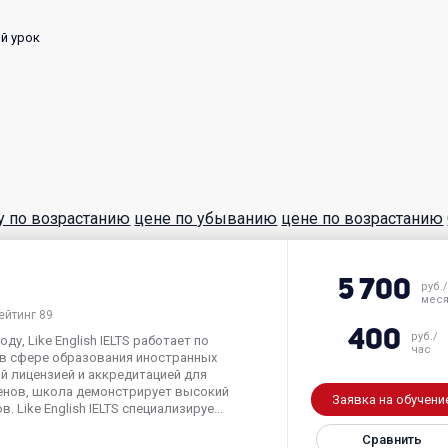
й урок
у по возрастанию
цене по убыванию
цене по возрастанию
5 700
руб./
мес
ейтинг 89
400
руб./
ду, Like English IELTS работает по
час
в сфере образования иностранных
й лицензией и аккредитацией для
енов, школа демонстрирует высокий
Заявка на обучени
 Like English IELTS специализируе...
Сравнить