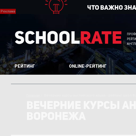
School
Rate
ПРОФ
РЕЙТ
АНГЛ
РЕЙТИНГ
ONLINE-РЕЙТИНГ
Главная
Вечерние курсы английского языка - рейтинг школ 
ВЕЧЕРНИЕ КУРСЫ АН
ВОРОНЕЖА