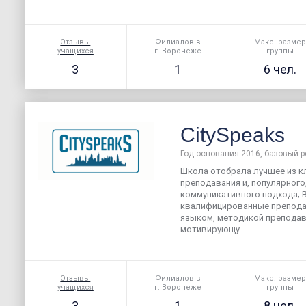
Отзывы
Филиалов в
Макс. разме
учащихся
г. Воронеже
группы
3
1
6 чел.
CitySpeaks
Год основания 2016, базовый р
Школа отобрала лучшее из к
преподавания и, популярног
коммуникативного подхода; В
квалифицированные препода
языком, методикой преподав
мотивирующу...
Отзывы
Филиалов в
Макс. разме
учащихся
г. Воронеже
группы
3
1
8 чел.