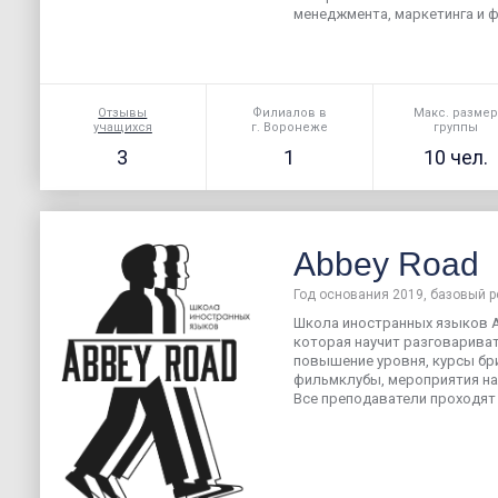
менеджмента, маркетинга и фи
Отзывы
Филиалов в
Макс. разме
учащихся
г. Воронеже
группы
3
1
10 чел.
Abbey Road
Год основания 2019, базовый р
Школа иностранных языков A
которая научит разговариват
повышение уровня, курсы бр
фильмклубы, мероприятия на 
Все преподаватели проходят 