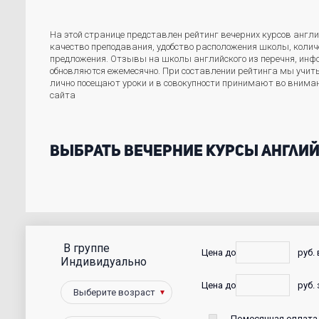
На этой странице представлен рейтинг вечерних курсов англи
качество преподавания, удобство расположения школы, колич
предложения. Отзывы на школы английского из перечня, инфо
обновляются ежемесячно. При составлении рейтинга мы учиты
лично посещают уроки и в совокупности принимают во внима
сайта
Выбрать вечерние курсы англи
В группе
С
Цена до
руб.
Индивидуально
фото
Цена до
руб. 
Победители
Помесячная оплата