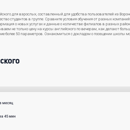
йского для взрослых, составленный для удобства пользователей из Ворон
ество студентов в группе. Сравните условия обучения от разных компани
рмация о новых услугах и данные о количестве филиалов в разных район
ваем не только цену на курсы английского по вечерам, как делают боль
ние более 50 параметров. Ознакомиться с докладом о посещении школы 
йского
 в месяц
за 45 мин