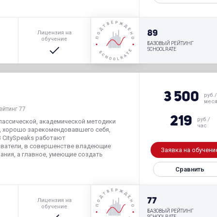
р
89
Лицензия на
обучение
БАЗОВЫЙ РЕЙТИНГ
SCHOOLRATE
3 500
руб./
мес
ейтинг 77
219
руб./
лассической, академической методики
час
о, хорошо зарекомендовавшего себя,
 CitySpeaks работают
ватели, в совершенстве владеющие
Заявка на обучени
ания, а главное, умеющие создать
Сравнить
р
77
Лицензия на
обучение
БАЗОВЫЙ РЕЙТИНГ
SCHOOLRATE