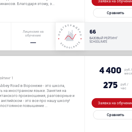
Заявка на обучени
нансов. Благодаря этому, з...
Сравнить
р
66
Лицензия на
обучение
БАЗОВЫЙ РЕЙТИНГ
SCHOOLRATE
4 400
руб.
мес
ейтинг 1
275
руб./
bbey Road в Воронеже - это школа,
час
ь на иностранном языке. Занятия на
итанского произношения, разговорные и
английском - это все про нашу школу!
Заявка на обучени
постоянное повышение ...
Сравнить