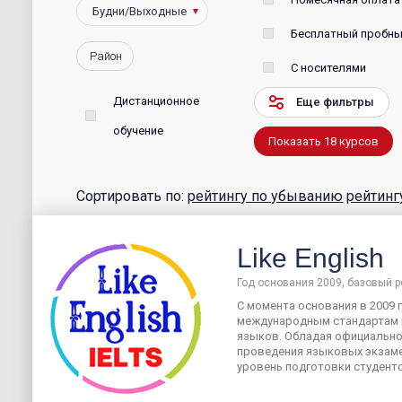
Бесплатный пробны
Район
С носителями
Дистанционное
Еще фильтры
обучение
Показать
18
курсов
Сортировать по:
рейтингу по убыванию
рейтинг
Like English
Год основания 2009, базовый р
С момента основания в 2009 го
международным стандартам 
языков. Обладая официально
проведения языковых экзам
уровень подготовки студентов.