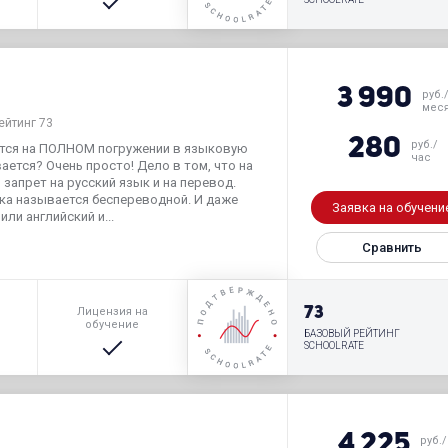
3 990
руб.
мес
ейтинг 73
280
руб./
тся на ПОЛНОМ погружении в языковую
час
ается? Очень просто! Дело в том, что на
запрет на русский язык и на перевод.
ка называется беспереводной. И даже
Заявка на обучени
или английский и...
Сравнить
р
73
Лицензия на
обучение
БАЗОВЫЙ РЕЙТИНГ
SCHOOLRATE
4 225
руб./