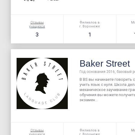
Отзывы
Филиалов в
Ма
учащихся
г. Воронеже
3
1
Baker Street
Год основания 2016, базовый р
В BS вы начинаете говорить с
учить язык с нуля. Школа дела
механическое заучивание гр
обучения вы можете получит
экзамен...
Отзывы
Филиалов в
Ма
учащихся
г. Воронеже