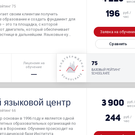
мес
ейтинг 75
196
руб./
огает своим клиентам получить
час
 образование и создать фундамент для
е – это та площадка, с которой
тот двигатель, который обеспечивает
Заявка на обучени
стнице в дальнейшем. Языковые ку...
Сравнить
р
75
Лицензия на
обучение
БАЗОВЫЙ РЕЙТИНГ
SCHOOLRATE
 языковой центр
3 900
руб.
мес
ейтинг 66
244
руб./
 основан в 1996 году и является одной
час
итетных образовательных организаций по
в в Воронеже. Обучение происходит на
методической базе Института