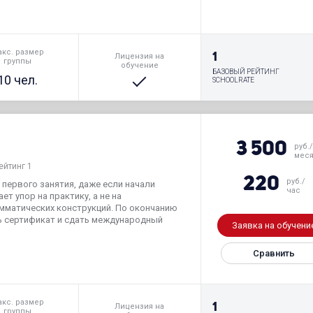
кс. размер
1
Лицензия на
группы
обучение
БАЗОВЫЙ РЕЙТИНГ
10 чел.
SCHOOLRATE
3 500
руб./
мес
ейтинг 1
220
руб./
 первого занятия, даже если начали
час
ет упор на практику, а не на
амматических конструкций. По окончанию
ь сертификат и сдать международный
Заявка на обучени
Сравнить
кс. размер
1
Лицензия на
группы