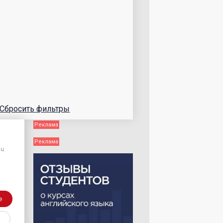
Сбросить фильтры
яц
е