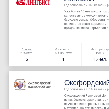
Год основания 2007, базовый р
Уже более 10 лет школа пом
качественное международное
будущего успеха. Образовани
начинается старт карьеры и 
продвижение по карьерной ле
Отзывы
Филиалов в
Макс. разме
учащихся
г. Воронеже
группы
6
1
15 чел.
Оксфордский
Год основания 2016, базовый р
Оксфордский Языковой Центр
из наиболее старых и автор
изучению иностранных языко
материально-технической и 