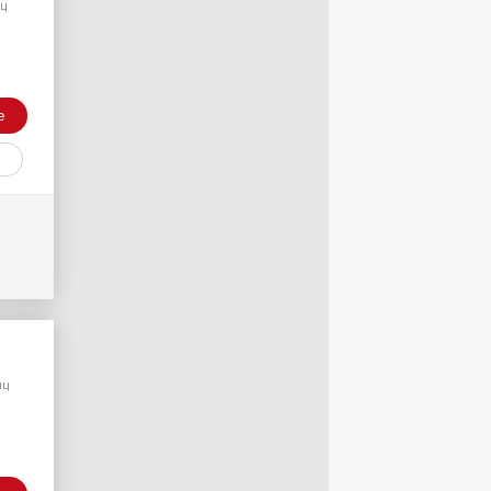
яц
е
/
яц