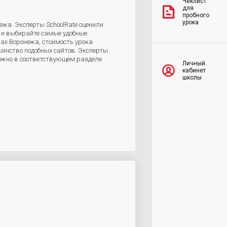
Чеклист
для
пробного
урока
ежа. Эксперты SchoolRate оценили
й и выбирайте самые удобные
ах Воронежа, стоимость урока
шинство подобных сайтов. Эксперты
можно в соответствующем разделе
Личный
кабинет
школы