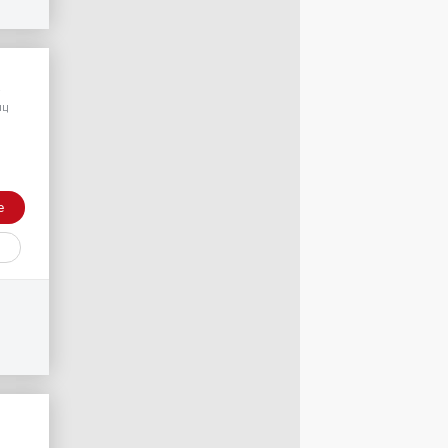
/
яц
е