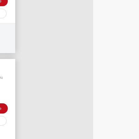
е
/
яц
е