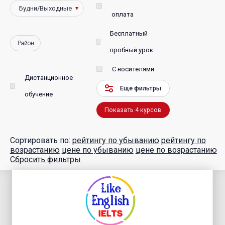
оплата
Бесплатный
Район
пробный урок
С носителями
Дистанционное
Еще фильтры
обучение
Показать
4
курсов
Сортировать по:
рейтингу по убыванию
рейтингу по
возрастанию
цене по убыванию
цене по возрастанию
Сбросить фильтры