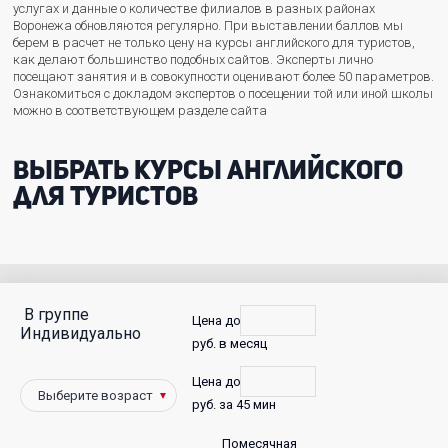
услугах и данные о количестве филиалов в разных районах
Воронежа обновляются регулярно. При выставлении баллов мы
берем в расчет не только цену на курсы английского для туристов,
как делают большинство подобных сайтов. Эксперты лично
посещают занятия и в совокупности оценивают более 50 параметров.
Ознакомиться с докладом экспертов о посещении той или иной школы
можно в соответствующем разделе сайта
Выбрать курсы английского
для туристов
В группе
С
Цена до
Индивидуально
руб. в месяц
фото
Цена до
Победители
руб. за 45 мин
Помесячная