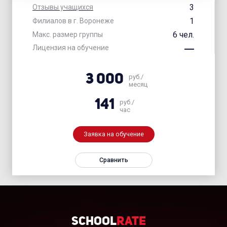
3
Отзывы учащихся
1
Филиалов в г. Воронеже
6 чел.
Макс. размер группы
Лицензия на обучение
3 000
руб./
месяц
141
руб./
час
Заявка на обучение
Сравнить
School
Rate