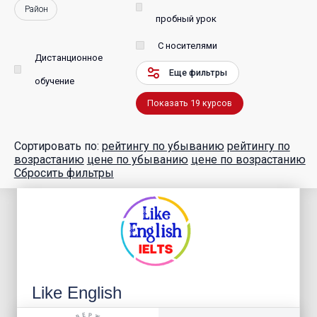
Район
пробный урок
С носителями
Дистанционное
Еще фильтры
обучение
Показать
19
курсов
Сортировать по:
рейтингу по убыванию
рейтингу по
возрастанию
цене по убыванию
цене по возрастанию
Сбросить фильтры
Like English