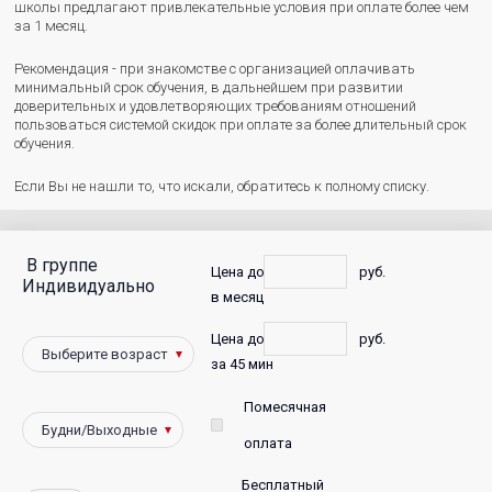
школы предлагают привлекательные условия при оплате более чем
за 1 месяц.
Рекомендация - при знакомстве с организацией оплачивать
минимальный срок обучения, в дальнейшем при развитии
доверительных и удовлетворяющих требованиям отношений
пользоваться системой скидок при оплате за более длительный срок
обучения.
Если Вы не нашли то, что искали, обратитесь к полному списку.
В группе
С
Цена до
руб.
Индивидуально
в месяц
фото
Цена до
руб.
Победители
за 45 мин
Помесячная
оплата
Бесплатный