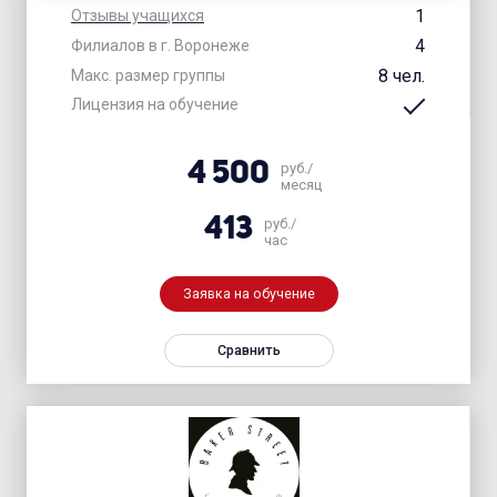
1
Отзывы учащихся
4
Филиалов в г. Воронеже
8 чел.
Макс. размер группы
Лицензия на обучение
4 500
руб./
месяц
413
руб./
час
Заявка на обучение
Сравнить