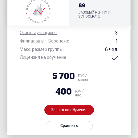
89
БАЗОВЫЙ РЕЙТИНГ
SCHOOLRATE
3
Отзывы учащихся
1
Филиалов в г. Воронеже
6 чел.
Макс. размер группы
Лицензия на обучение
5 700
руб./
месяц
400
руб./
час
Заявка на обучение
Сравнить