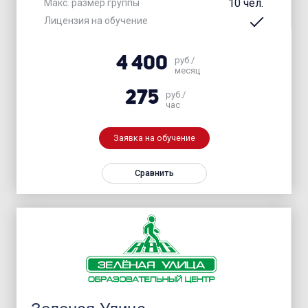
10 чел.
Макс. размер группы
Лицензия на обучение
4 400
руб./
месяц
275
руб./
час
Заявка на обучение
Сравнить