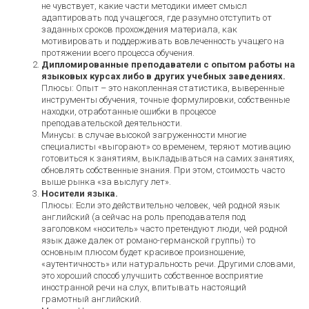
не чувствует, какие части методики имеет смысл
адаптировать под учащегося, где разумно отступить от
заданных сроков прохождения материала, как
мотивировать и поддерживать вовлеченность учащего на
протяжении всего процесса обучения.
Дипломированные преподаватели с опытом работы на
языковых курсах либо в других учебных заведениях.
Плюсы: Опыт – это накопленная статистика, выверенные
инструменты обучения, точные формулировки, собственные
находки, отработанные ошибки в процессе
преподавательской деятельности.
Минусы: в случае высокой загруженности многие
специалисты «выгорают» со временем, теряют мотивацию
готовиться к занятиям, выкладываться на самих занятиях,
обновлять собственные знания. При этом, стоимость часто
выше рынка «за выслугу лет».
Носители языка.
Плюсы: Если это действительно человек, чей родной язык
английский (а сейчас на роль преподавателя под
заголовком «носитель» часто претендуют люди, чей родной
язык даже далек от романо-германской группы) то
основным плюсом будет красивое произношение,
«аутентичность» или натуральность речи. Другими словами,
это хороший способ улучшить собственное восприятие
иностранной речи на слух, впитывать настоящий
грамотный английский.