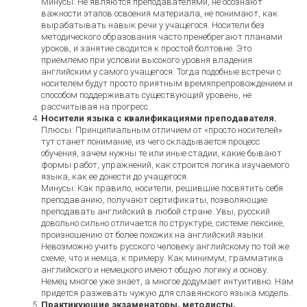
Минусы: Не являются преподавателями, не осознают
важности этапов освоения материала, не понимают, как
вырабатывать навык речи у учащегося. Носители без
методического образования часто пренебрегают планами
уроков, и занятие сводится к простой болтовне. Это
приемлемо при условии высокого уровня владения
английским у самого учащегося. Тогда подобные встречи с
носителем будут просто приятным времяпрепровождением и
способом поддерживать существующий уровень, не
рассчитывая на прогресс.
Носители языка с квалификациями преподавателя.
Плюсы: Принципиальным отличием от «просто носителей»
тут станет понимание, из чего складывается процесс
обучения, зачем нужны те или иные стадии, какие бывают
формы работ, упражнений, как строится логика изучаемого
языка, как ее донести до учащегося.
Минусы: Как правило, носители, решившие посвятить себя
преподаванию, получают сертификаты, позволяющие
преподавать английский в любой стране. Увы, русский
довольно сильно отличается по структуре, системе лексике,
произношению от более похожих на английский языки.
Невозможно учить русского человеку английскому по той же
схеме, что и немца, к примеру. Как минимум, грамматика
английского и немецкого имеют общую логику и основу.
Немец многое уже знает, а многое додумает интуитивно. Нам
придется разжевать чужую для славянского языка модель.
Практикующие экзаменаторы, методисты,