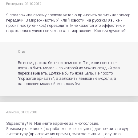
Екатерина, 06.10.2017
Я предложила своему преподавателю приносить запись например
передачи "В мире животных" или "Новости" на русском языке и
просит нас (учеников) переводить. Мне кажется это эффектино и
параллельно учись новые слова и выражения. Как вы думаете?
Ответ
Во всём должна быть системность. Т.е., если новости -
должна быть модель, по которой их можно каждый раз
пересказывать. Должна быть ясна цель. Не просто
"поразговаривать", а заложить языковые модели, а
наполнение моделей менялось бы.
Алексей, 01.03.2018
Здравствуйте! Извините заранее за многословие.
Языком увлекаюсь (на работе он мне не нужен) давно - читаю худ.
литературу (приключения преим.), смотрю фильмы, слушаю