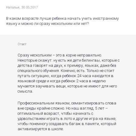
Наталья, 30.05.2017
В каком возрасте лучше ребенка начать учить иностранному
языку и можно ли сразу нескольким или нет?
Ответ
Сразу нескольким – это в корне неправильно.
Некоторые скажут: ну есть же дети билингвы, которые с
детства говорят на двух, к примеру, языках, даже без
специального обучения. Конечно, есть. Только не стоит
путать ситуацию, когда ребёнок 24 часа находится в
языковой среде и когда ребёнок 2 часа в неделю
мучается заучивать вещи, которые не имеют для него
смысла.
Профессиональным языком, семантизировать слова
вне среды крайне сложно. Но наш взгляд, 5 лет –
оптимальный возраст, чтобы начинать с
удовольствием играть в лото и другие игра на языке,
чтобы понемногу создавать багаж в памяти, который
активизируется в школе.