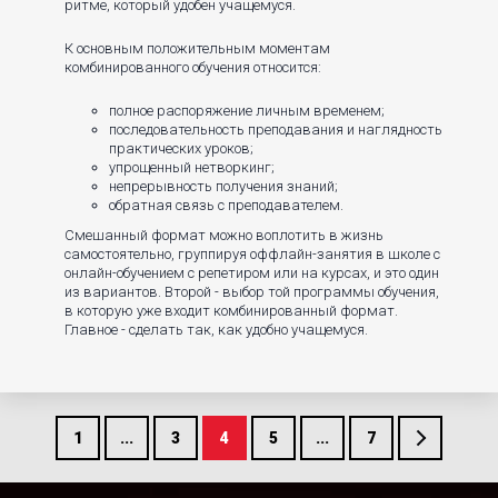
ритме, который удобен учащемуся.
К основным положительным моментам
комбинированного обучения относится:
полное распоряжение личным временем;
последовательность преподавания и наглядность
практических уроков;
упрощенный нетворкинг;
непрерывность получения знаний;
обратная связь с преподавателем.
Смешанный формат можно воплотить в жизнь
самостоятельно, группируя оффлайн-занятия в школе с
онлайн-обучением с репетиром или на курсах, и это один
из вариантов. Второй - выбор той программы обучения,
в которую уже входит комбинированный формат.
Главное - сделать так, как удобно учащемуся.
1
...
3
4
5
...
7