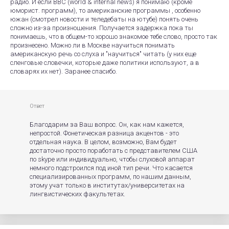
радио. И если BBC (world & internal news) я понимаю (кроме
юморист. программ), то американские программы , особенно
южан (смотрел новости и теледебаты на ютубе) понять очень
сложно из-за произношения. Получается задержка пока ты
понимаешь, что в общем-то хорошо знакомое тебе слово, просто так
произнесено. Можно ли в Москве научиться понимать
американскую речь со слуха и "научиться" читать (у них еще
сленговые словечки, которые даже политики используют, а в
словарях их нет). Заранее спасибо.
Ответ
Благодарим за Ваш вопрос. Он, как нам кажется,
непростой. Фонетическая разница акцентов - это
отдельная наука. В целом, возможно, Вам будет
достаточно просто поработать с представителем США
по skype или индивидуально, чтобы слуховой аппарат
немного подстроился под иной тип речи. Что касается
специализированных программ, по нашим данным,
этому учат только в институтах/университетах на
лингвистических факультетах.