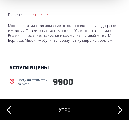
Перейти на
сайт школы
Московская высшая языковая школа создана при поддержке
и участии Правительства г. Москвы: 40 лет опыта, первые в
России на практике применили коммуникативный метод М.
Берлица. Миссия — обучить любому языку мира как родном.
УСЛУГИ И ЦЕНЫ
Р
Средняя стоимость
9900
за месяц
Next
Previous
УТРО