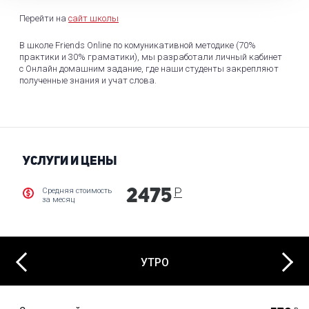
Перейти на
сайт школы
В школе Friends Online по комуникативной методике (70%
практики и 30% граматики), мы разработали личный кабинет
с Онлайн домашним задание, где наши студенты закрепляют
полученные знания и учат слова.
УСЛУГИ И ЦЕНЫ
Р
Средняя стоимость
2475
за месяц
Next
Previous
УТРО