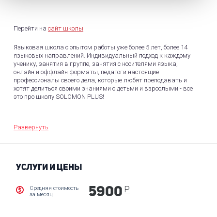
Перейти на
сайт школы
Языковая школа с опытом работы уже более 5 лет, более 14
языковых направлений. Индивидуальный подход к каждому
ученику, занятия в группе, занятия с носителями языка,
онлайн и оффлайн форматы, педагоги настоящие
профессионалы своего дела, которые любят преподавать и
хотят делиться своими знаниями с детьми и взрослыми - все
это про школу SOLOMON PLUS!
В школе предлагают высококачественное обучение языкам с
использованием инновационных методик, разработанных с
Развернуть
учетом современных потребностей студентов. Учебники
содержат разнообразные упражнения, тексты и
аудиоматериалы для развития всех навыков. Домашнее
задание направлено на закрепление материала и расширение
лексического запаса, учитывая индивидуальные особенности
УСЛУГИ И ЦЕНЫ
каждого студента. Мы предлагаем как индивидуальные
занятия, так и работу в группах, чтобы максимально
Р
Средняя стоимость
5900
эффективно поддерживать обучение. Цель - предоставить
за месяц
возможность изучать язык удобно и эффективно, способствуя
успеху и достижению целей студентов